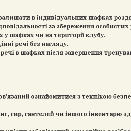
я залишати в індивідуальних шафках роздя
відповідальності за збереження особистих
 у шафках чи на території клубу.
інні речі без нагляду.
і речі в шафках після завершення тренув
бов’язаний ознайомитися з технікою безп
анг, гир, гантелей чи іншого інвентарю з