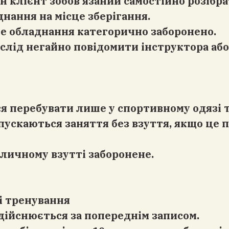
н клієнт зобов’язаний самостійно розібра
днання на місце зберігання.
нше обладнання категорично заборонено.
і слід негайно повідомити інструктора або
ся перебувати лише у спортивному одязі 
допускаються заняття без взуття, якщо це
вуличному взутті заборонене.
ні тренування
здійснюється за попереднім записом.