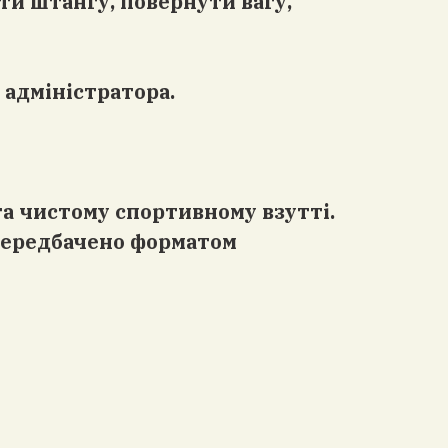
ти штангу, повернути вагу,
 адміністратора.
та чистому спортивному взутті.
 передбачено форматом