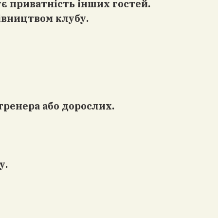
ує приватність інших гостей.
івництвом клубу.
 тренера або дорослих.
у.