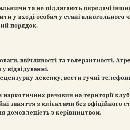
нальними та не підлягають передачі інши
ити у вході особам у стані алкогольного 
кий порядок.
 поваги, ввічливості та толерантності. Аг
 у відвідуванні.
нецензурну лексику, вести гучні телефон
а наркотичних речовин на території клуб
йні заняття з клієнтами без офіційного ст
 домовленість з керівництвом.