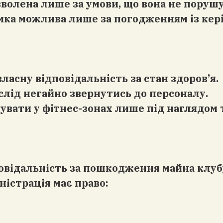
озволена лише за умови, що вона не поруш
омка можлива лише за погодженням із кер
власну відповідальність за стан здоров’я.
слід негайно звернутись до персоналу.
ебувати у фітнес-зонах лише під наглядом
повідальність за пошкодження майна клуб
ністрація має право: