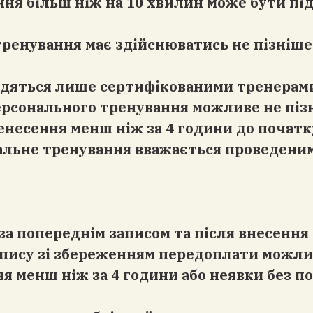
ання більш ніж на 10 хвилин може бути пі
 тренування має здійснюватись не пізніше
водяться лише сертифікованими тренерами
ерсонального тренування можливе не пізн
ренесення менш ніж за 4 години до початку
льне тренування вважається проведеним 
за попереднім записом та після внесення
запису зі збереженням передоплати можлив
ння менш ніж за 4 години або неявки без