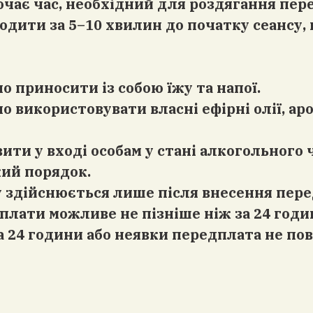
лючає час, необхідний для роздягання пе
одити за 5–10 хвилин до початку сеансу,
о приносити із собою їжу та напої.
но використовувати власні ефірні олії, ар
вити у вході особам у стані алкогольного 
кий порядок.
у здійснюється лише після внесення пере
лати можливе не пізніше ніж за 24 годи
за 24 години або неявки передплата не по