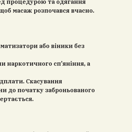
ред процедурою та одягання
 щоб масаж розпочався вчасно.
оматизатори або віники без
чи наркотичного сп’яніння, а
дплати. Скасування
ни до початку заброньованого
вертається.