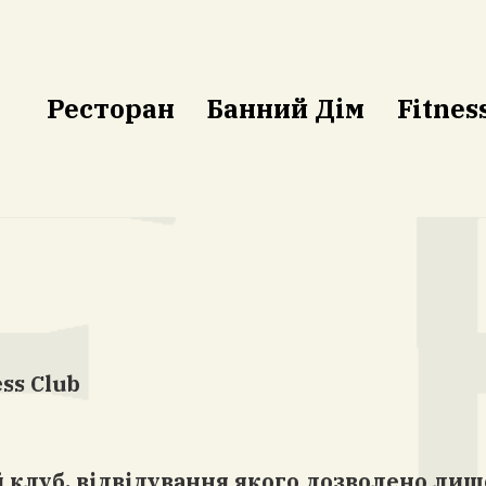
Ресторан
Банний Дім
Fitnes
s Club
ий клуб, відвідування якого дозволено ли