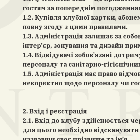
гостям за попереднім погодженням
1.2. Купівля клубної картки, абон
повну згоду з цими правилами.
1.3. Адміністрація залишає за соб
інтер’єр, зонування та дизайн при
1.4. Відвідувачі зобов’язані дотр
персоналу та санітарно-гігієнічни
1.5. Адміністрація має право відм
некоректно щодо персоналу чи го
2. Вхід і реєстрація
2.1. Вхід до клубу здійснюється че
для цього необхідно відсканувати
назвавши своє прізвище та ім’я.