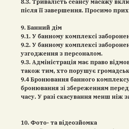
8.3. Тривалість сеансу масажу вк
після її завершення. Просимо прих
9. Банний дім
9.1. У банному комплексі заборонен
9.2. У банному комплексі забороне
узгодження з персоналом.
9.3. Адміністрація має право відмо
також тим, хто порушує громадсь
9.4 Бронювання банного комплекс
бронювання зі збереженням передп
часу. У разі скасування менш ніж 
10. Фото- та відеозйомка