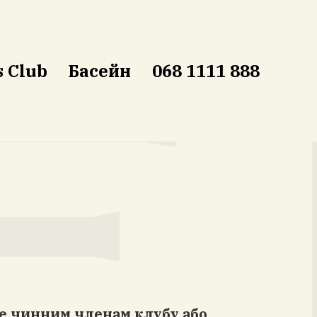
s Club
Басейн
068 1111 888
ше чинним членам клубу або