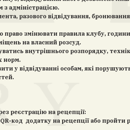
 з адміністрацією.
емента, разового відвідування, бронюванн
ою право змінювати правила клубу, години
міщень на власний розсуд.
имуватись внутрішнього розпорядку, техні
х норм.
овити у відвідуванні особам, які порушую
стей.
рез реєстрацію на рецепції:
 QR-код додатку на рецепції або пройти р